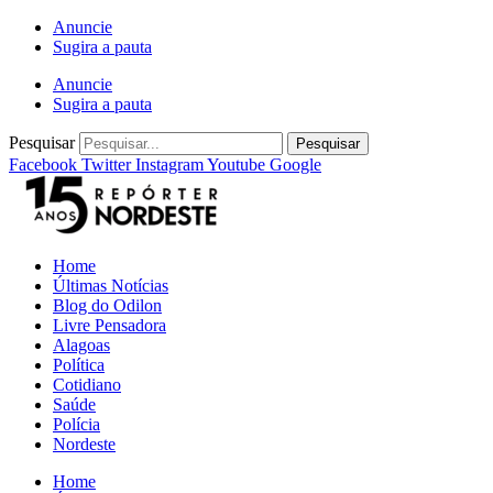
Ir
Anuncie
para
Sugira a pauta
o
Anuncie
conteúdo
Sugira a pauta
Pesquisar
Pesquisar
Facebook
Twitter
Instagram
Youtube
Google
Home
Últimas Notícias
Blog do Odilon
Livre Pensadora
Alagoas
Política
Cotidiano
Saúde
Polícia
Nordeste
Home