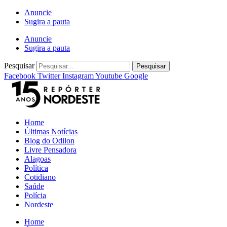
Ir
Anuncie
para
Sugira a pauta
o
Anuncie
conteúdo
Sugira a pauta
Pesquisar
Pesquisar
Facebook
Twitter
Instagram
Youtube
Google
Home
Últimas Notícias
Blog do Odilon
Livre Pensadora
Alagoas
Política
Cotidiano
Saúde
Polícia
Nordeste
Home