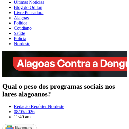
Últimas Notícias
Blog do Odilon
Livre Pensadora
Alagoas
Política
Cotidiano
Saúde
Polícia
Nordeste
Qual o peso dos programas sociais nos
lares alagoanos?
Redação Repórter Nordeste
08/05/2026
11:49 am