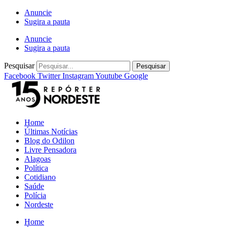
Ir
Anuncie
para
Sugira a pauta
o
Anuncie
conteúdo
Sugira a pauta
Pesquisar
Pesquisar
Facebook
Twitter
Instagram
Youtube
Google
Home
Últimas Notícias
Blog do Odilon
Livre Pensadora
Alagoas
Política
Cotidiano
Saúde
Polícia
Nordeste
Home