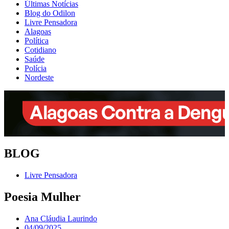
Últimas Notícias
Blog do Odilon
Livre Pensadora
Alagoas
Política
Cotidiano
Saúde
Polícia
Nordeste
BLOG
Livre Pensadora
Poesia Mulher
Ana Cláudia Laurindo
04/09/2025