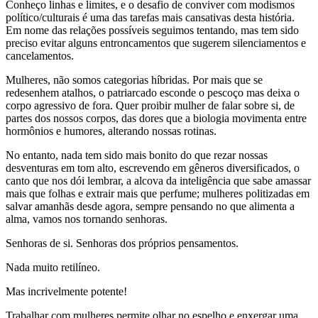
Conheço linhas e limites, e o desafio de conviver com modismos
político/culturais é uma das tarefas mais cansativas desta história.
Em nome das relações possíveis seguimos tentando, mas tem sido
preciso evitar alguns entroncamentos que sugerem silenciamentos e
cancelamentos.
Mulheres, não somos categorias híbridas. Por mais que se
redesenhem atalhos, o patriarcado esconde o pescoço mas deixa o
corpo agressivo de fora. Quer proibir mulher de falar sobre si, de
partes dos nossos corpos, das dores que a biologia movimenta entre
hormônios e humores, alterando nossas rotinas.
No entanto, nada tem sido mais bonito do que rezar nossas
desventuras em tom alto, escrevendo em gêneros diversificados, o
canto que nos dói lembrar, a alcova da inteligência que sabe amassar
mais que folhas e extrair mais que perfume; mulheres politizadas em
salvar amanhãs desde agora, sempre pensando no que alimenta a
alma, vamos nos tornando senhoras.
Senhoras de si. Senhoras dos próprios pensamentos.
Nada muito retilíneo.
Mas incrivelmente potente!
Trabalhar com mulheres permite olhar no espelho e enxergar uma