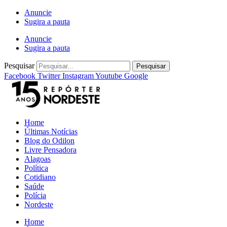
Ir
Anuncie
para
Sugira a pauta
o
Anuncie
conteúdo
Sugira a pauta
Pesquisar
Pesquisar
Facebook
Twitter
Instagram
Youtube
Google
Home
Últimas Notícias
Blog do Odilon
Livre Pensadora
Alagoas
Política
Cotidiano
Saúde
Polícia
Nordeste
Home