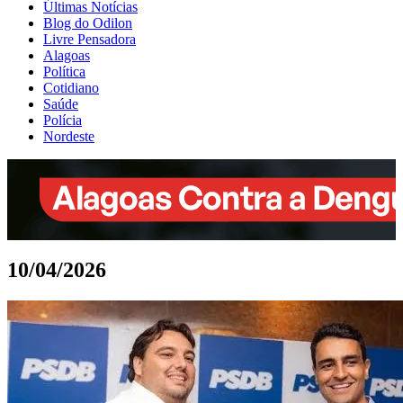
Últimas Notícias
Blog do Odilon
Livre Pensadora
Alagoas
Política
Cotidiano
Saúde
Polícia
Nordeste
10/04/2026